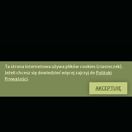
Ta strona internetowa używa plików cookies (ciasteczek).
Jeżeli chcesz się dowiedzieć więcej zajrzyj do
Polityki
Prywatości
.
AKCEPTUJĘ
Chcesz poznać tajniki tworzenia unikatowej biżuterii?