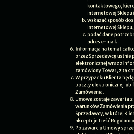
kontaktowego, kiero
internetowej Sklepu i
wskazać sposób dost
internetowej Sklepu,
podać dane potrzebne
adres e-mail.
Informacja na temat całk
przez Sprzedawcę ustnie 
elektronicznej wraz z inf
zamówiony Towar, z tą ch
W przypadku Klienta będ
poczty elektronicznej lu
Zamówienia.
Umowa zostaje zawarta z 
warunków Zamówienia prze
Sprzedawcy, w której Klie
akceptuje treść Regulamin
Po zawarciu Umowy sprzeda