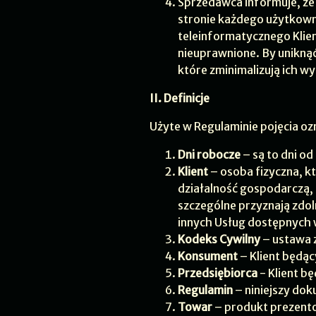
Sprzedawca informuje, że
stronie każdego użytkown
teleinformatycznego Klie
nieuprawnione. By uniknąć
które zminimalizują ich w
II. Definicje
Użyte w Regulaminie pojęcia oz
Dni robocze
– są to dni o
Klient
– osoba fizyczna, k
działalność gospodarczą, 
szczególne przyznają zdo
innych Usług dostępnych 
Kodeks Cywilny
– ustawa z
Konsument
– Klient będą
Przedsiębiorca
- Klient b
Regulamin
– niniejszy do
Towar
– produkt prezent