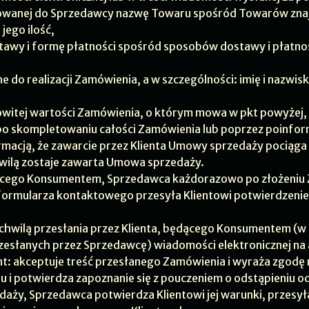
wanej do Sprzedawcy nazwę Towaru spośród Towarów znajd
 jego ilość,
awy i formę płatności spośród sposobów dostawy i płatnoś
 do realizacji Zamówienia, a w szczególności: imię i nazwis
owitej wartości Zamówienia, o którym mowa w pkt powyżej
po skompletowaniu całości Zamówienia lub poprzez poinf
ormacją, że zawarcie przez Klienta Umowy sprzedaży pociąga
wilą zostaje zawarta Umowa sprzedaży.
ącego Konsumentem, Sprzedawca każdorazowo po złożeniu
b formularza kontaktowego przesyła Klientowi potwierdzen
chwilą przesłania przez Klienta, będącego Konsumentem (w
słanych przez Sprzedawcę) wiadomości elektronicznej na a
nt: akceptuje treść przesłanego Zamówienia i wyraża zgodę n
u i potwierdza zapoznanie się z pouczeniem o odstąpieniu 
ży, Sprzedawca potwierdza Klientowi jej warunki, przesyła