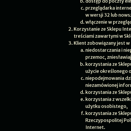
dostęp do poczty ele
przeglądarka interne
w wersji 32 lub nowsz
włączenie w przegląd
Korzystanie ze Sklepu Int
treściami zawartymi w Skl
Klient zobowiązany jest w
niedostarczania i ni
przemoc, zniesławiaj
korzystania ze Skle
użycie określonego 
niepodejmowania dzi
niezamówionej infor
korzystania ze Sklep
korzystania z wszel
użytku osobistego,
korzystania ze Skle
Rzeczypospolitej Pol
Internet.