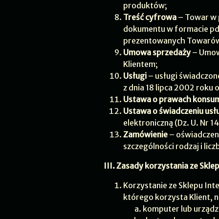
produktów;
Treść cyfrowa
– Towar w p
dokumentu w formacie pdf
prezentowanych Towaró
Umowa sprzedaży
– Umow
Klientem;
Usługi
– usługi świadczon
z dnia 18 lipca 2002 roku 
Ustawa o prawach konsu
Ustawa o świadczeniu usł
elektroniczną (Dz. U. Nr 1
Zamówienie
– oświadczeni
szczególności rodzaj i lic
III. Zasady korzystania ze Skl
Korzystanie ze Sklepu Int
którego korzysta Klient,
komputer lub urządz