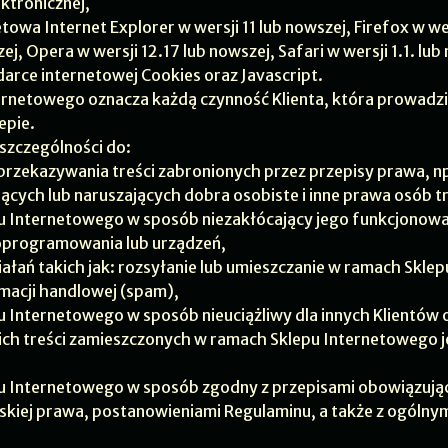
ktronicznej,
towa Internet Explorer w wersji 11 lub nowszej, Firefox w w
ej, Opera w wersji 12.17 lub nowszej, Safari w wersji 1.1. lub
arce internetowej Cookies oraz Javascript.
ernetowego oznacza każdą czynność Klienta, która prowadzi 
epie.
 szczególności do:
eprzekazywania treści zabronionych przez przepisy prawa, n
ących lub naruszających dobra osobiste i inne prawa osób tr
pu Internetowego w sposób niezakłócający jego funkcjonowa
oprogramowania lub urządzeń,
ałań takich jak: rozsyłanie lub umieszczanie w ramach Skle
macji handlowej (spam),
u Internetowego w sposób nieuciążliwy dla innych Klientów 
kich treści zamieszczonych w ramach Sklepu Internetowego 
pu Internetowego w sposób zgodny z przepisami obowiązują
skiej prawa, postanowieniami Regulaminu, a także z ogólnym