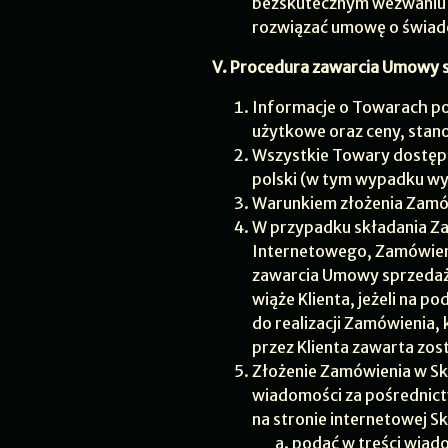
bezskutecznym wezwaniu d
rozwiązać umowę o świad
V. Procedura zawarcia Umowy 
Informacje o Towarach pod
użytkowe oraz ceny, stan
Wszystkie Towary dostępn
polski (w tym wypadku w
Warunkiem złożenia Zamów
W przypadku składania Za
Internetowego, Zamówienie
zawarcia Umowy sprzedaż
wiąże Klienta, jeżeli na p
do realizacji Zamówienia, 
przez Klienta zawarta zo
Złożenie Zamówienia w Sk
wiadomości za pośrednic
na stronie internetowej S
podać w treści wiad