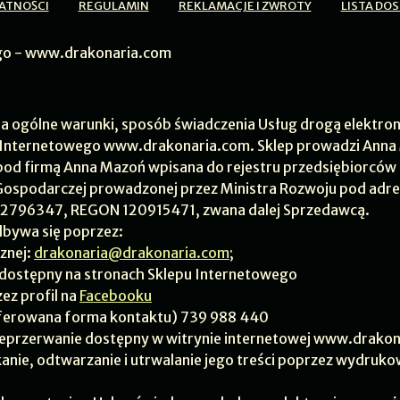
ATNOŚCI
REGULAMIN
REKLAMACJE I ZWROTY
LISTA DO
go - www.drakonaria.com
la ogólne warunki, sposób świadczenia Usług drogą elektro
 Internetowego www.drakonaria.com. Sklep prowadzi Ann
od firmą Anna Mazoń wpisana do rejestru przedsiębiorców C
 Gospodarczej prowadzonej przez Ministra Rozwoju pod adres
92796347, REGON 120915471, zwana dalej Sprzedawcą.
bywa się poprzez:
cznej:
drakonaria@drakonaria.com
;
dostępny na stronach Sklepu Internetowego
ez profil na
Facebooku
preferowana forma kontaktu) 739 988 440
 nieprzerwanie dostępny w witrynie internetowej www.drako
anie, odtwarzanie i utrwalanie jego treści poprzez wydrukow