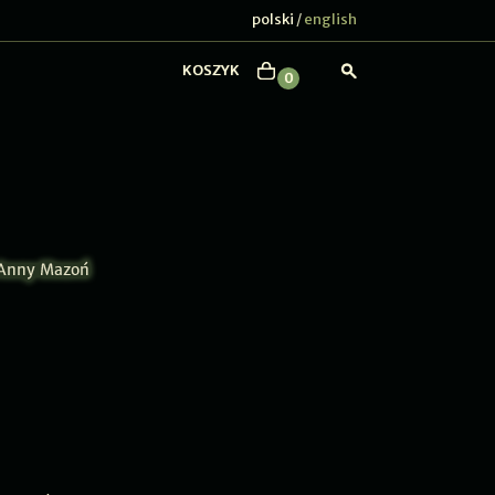
polski
english
/
KOSZYK
0