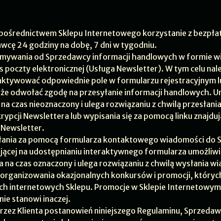
pośrednictwem Sklepu Internetowego korzystanie z bezpłat
wcę 24 godziny na dobę, 7 dni w tygodniu.
ymywania od Sprzedawcy informacji handlowych w formie w
s poczty elektronicznej (Usługa Newsletter). W tym celu na
b aktywować odpowiednie pole w formularzu rejestracyjnym 
oże odwołać zgodę na przesyłanie informacji handlowych. 
na czas nieoznaczony i ulega rozwiązaniu z chwilą przesłania
krypcji Newslettera lub wypisania się za pomocą linku znajdu
 Newsletter.
yłania za pomocą formularza kontaktowego wiadomości do
ającej na udostępnianiu interaktywnego formularza umożliwi
 na czas oznaczony i ulega rozwiązaniu z chwilą wysłania wi
organizowania okazjonalnych konkursów i promocji, który
h internetowych Sklepu. Promocje w Sklepie Internetowym ni
ie stanowi inaczej.
rzez Klienta postanowień niniejszego Regulaminu, Sprzeda