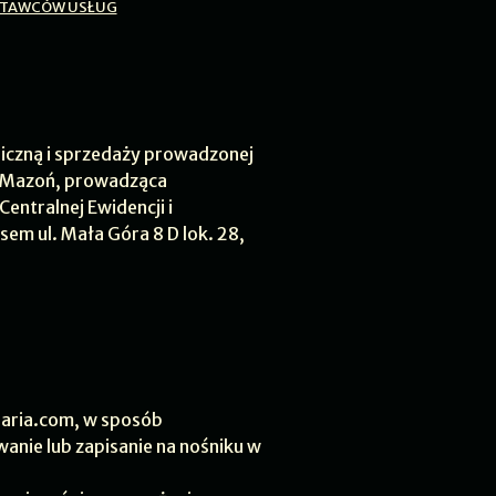
STAWCÓW USŁUG
niczną i sprzedaży prowadzonej
a Mazoń, prowadząca
entralnej Ewidencji i
em ul. Mała Góra 8 D lok. 28,
naria.com, w sposób
anie lub zapisanie na nośniku w