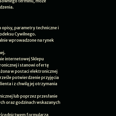
tosownego terminu, może
dzenia.
 opisy, parametry techniczne i
Kodeksu Cywilnego.
galnie wprowadzone na rynek
ej.
e internetowej Sklepu
onicznej i stanowi ofertę
na w postaci elektronicznej
prześle potwierdzenie przyjęcia
enta i z chwilą jej otrzymania
icznej lub poprzez przesłanie
ych oraz godzinach wskazanych
pośrednictwem formularza