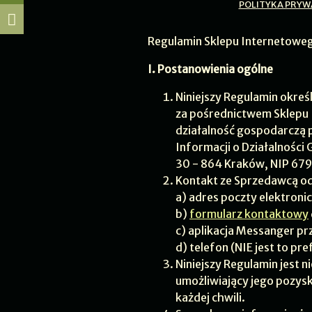
POLITYKA PRYW
Regulamin Sklepu Internetowe
I. Postanowienia ogólne
Niniejszy Regulamin okreś
za pośrednictwem Sklepu
działalność gospodarczą p
Informacji o Działalności
30 - 864 Kraków, NIP 67
Kontakt ze Sprzedawcą od
a) adres poczty elektroni
b)
formularz kontaktowy
c) aplikacja Messanger prz
d) telefon (NIE jest to 
Niniejszy Regulamin jest
umożliwiający jego pozysk
każdej chwili.