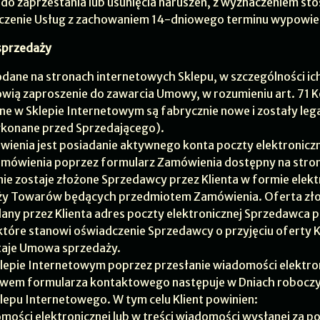
o zaprzestania lub usunięcia naruszeń, z wyznaczeniem s
czenie Usług z zachowaniem 14-dniowego terminu wypowie
sprzedaży
ane na stronach internetowych Sklepu, w szczególności ich
owią zaproszenie do zawarcia Umowy, w rozumieniu art. 71 
e w Sklepie Internetowym są fabrycznie nowe i zostały le
ykonane przed Sprzedającego).
ienia jest posiadanie aktywnego konta poczty elektroniczn
mówienia poprzez formularz Zamówienia dostępny na stroni
 zostaje złożone Sprzedawcy przez Klienta w formie elektr
y Towarów będących przedmiotem Zamówienia. Oferta złożo
odany przez Klienta adres poczty elektronicznej Sprzedawca 
które stanowi oświadczenie Sprzedawcy o przyjęciu oferty Kli
staje Umowa sprzedaży.
lepie Internetowym poprzez przesłanie wiadomości elektron
twem formularza kontaktowego następuje w Dniach robocz
klepu Internetowego. W tym celu Klient powinien:
omości elektronicznej lub w treści wiadomości wysłanej za 