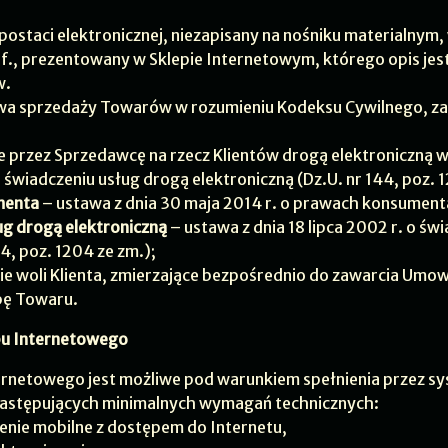
ostaci elektronicznej, niezapisany na nośniku materialnym,
., prezentowany w Sklepie Internetowym, którego opis jes
w.
a sprzedaży Towarów w rozumieniu Kodeksu Cywilnego, z
e przez Sprzedawcę na rzecz Klientów drogą elektroniczną 
o świadczeniu usług drogą elektroniczną (Dz.U. nr 144, poz. 
menta
– ustawa z dnia 30 maja 2014 r. o prawach konsumenta
ug drogą elektroniczną
– ustawa z dnia 18 lipca 2002 r. o św
44, poz. 1204 ze zm.);
e woli Klienta, zmierzające bezpośrednio do zawarcia Umow
zbę Towaru.
epu Internetowego
ernetowego jest możliwe pod warunkiem spełnienia przez sy
 następujących minimalnych wymagań technicznych:
enie mobilne z dostępem do Internetu,