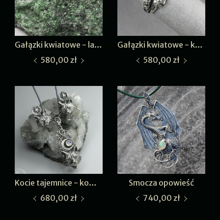
Gałązki kwiatowe - labradoryt III
Gałązki kwiatowe - kamień księżycowy II
580,00 zł
580,00 zł
Kocie tajemnice - komplet
Smocza opowieść
680,00 zł
740,00 zł