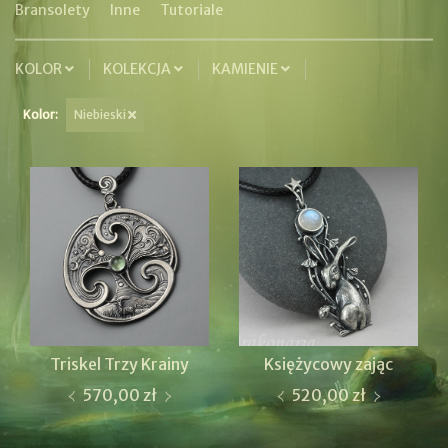
Bransolety
Inne
Tutoriale
KOLOR
KOLEKCJA
KAMIENIE
Kolor:
Niebieski
Triskel Trzy Krainy
Księżycowy zając
570,00 zł
520,00 zł