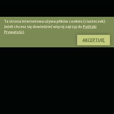
Ta strona internetowa używa plików cookies (ciasteczek).
Jeżeli chcesz się dowiedzieć więcej zajrzyj do
Polityki
Prywatości
.
AKCEPTUJĘ
Masz jakieś pytania lub wątpliwości?
Skontaktuj się ze mną poprzez formularz.
PRZEJDŹ DO KONTAKTU
WYDARZENIA