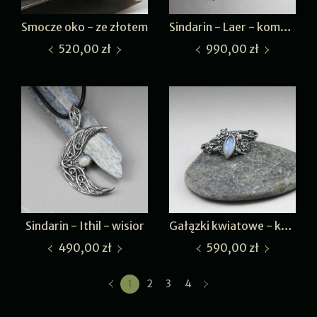
Smocze oko - ze złotem
Sindarin - Laer - komplet
520,00 zł
990,00 zł
Sindarin - Ithil - wisior
Gałązki kwiatowe - kamień księżycowy I
490,00 zł
590,00 zł
1
2
3
4