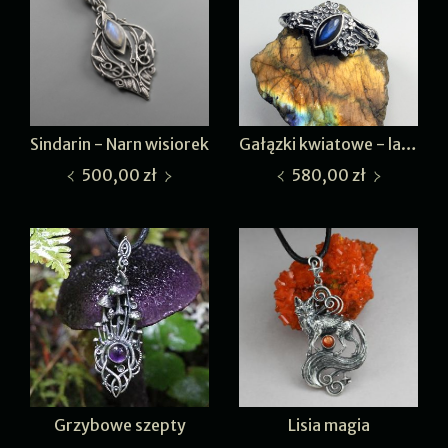
Sindarin - Narn wisiorek
Gałązki kwiatowe - labradoryt I
500,00 zł
580,00 zł
Grzybowe szepty
Lisia magia