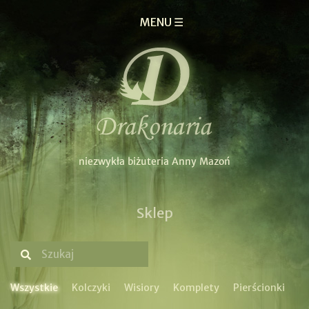
MENU ☰
Sklep
Wszystkie
Kolczyki
Wisiory
Komplety
Pierścionki