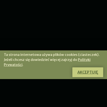
Ta strona internetowa używa plików cookies (ciasteczek).
Jeżeli chcesz się dowiedzieć więcej zajrzyj do
Polityki
Prywatości
.
AKCEPTUJĘ
Chcesz dowiedzieć się więcej o tym
produkcie?
Skontaktuj się ze mną, a chętnie odpowiem na Twoje