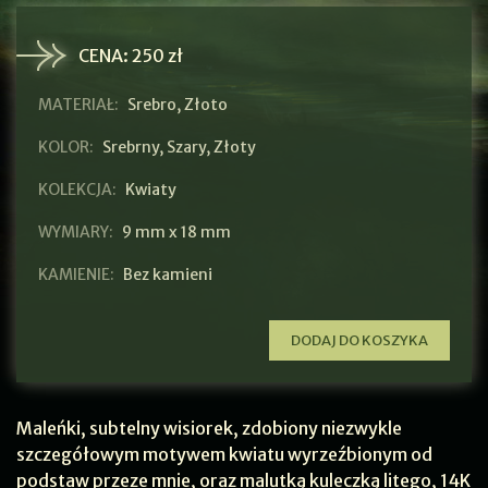
CENA:
250 zł
MATERIAŁ:
Srebro, Złoto
KOLOR:
Srebrny
,
Szary
,
Złoty
KOLEKCJA:
Kwiaty
WYMIARY:
9 mm x 18 mm
KAMIENIE:
Bez kamieni
DODAJ DO KOSZYKA
Maleńki, subtelny wisiorek, zdobiony niezwykle
szczegółowym motywem kwiatu wyrzeźbionym od
podstaw przeze mnie, oraz malutką kuleczką litego, 14K