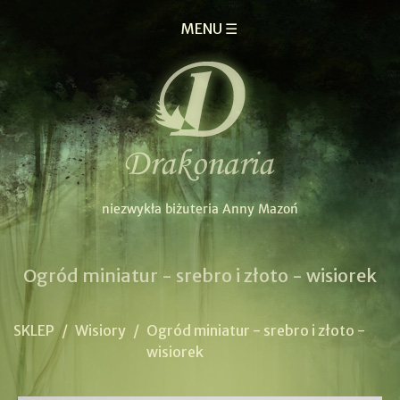
MENU ☰
Ogród miniatur - srebro i złoto - wisiorek
SKLEP
/
Wisiory
/
Ogród miniatur - srebro i złoto -
wisiorek