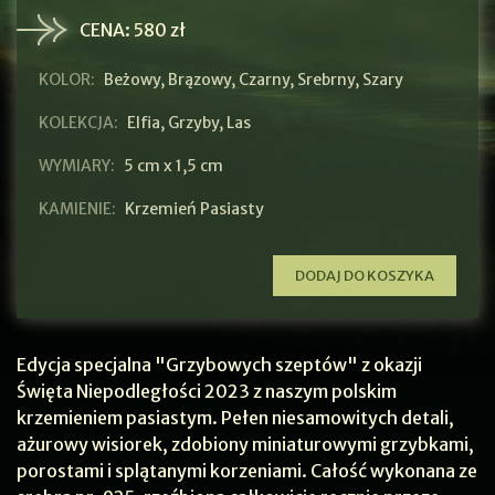
CENA:
580 zł
KOLOR:
Beżowy
,
Brązowy
,
Czarny
,
Srebrny
,
Szary
KOLEKCJA:
Elfia
,
Grzyby
,
Las
WYMIARY:
5 cm x 1,5 cm
KAMIENIE:
Krzemień Pasiasty
DODAJ DO KOSZYKA
Edycja specjalna "Grzybowych szeptów" z okazji
Święta Niepodległości 2023 z naszym polskim
krzemieniem pasiastym. Pełen niesamowitych detali,
ażurowy wisiorek, zdobiony miniaturowymi grzybkami,
porostami i splątanymi korzeniami. Całość wykonana ze