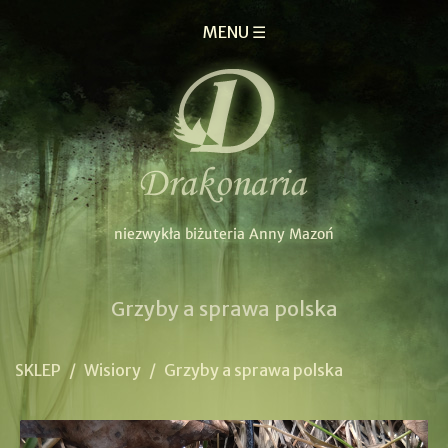
MENU ☰
Grzyby a sprawa polska
SKLEP
/
Wisiory
/
Grzyby a sprawa polska