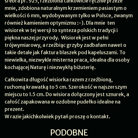
srebra pr. 925, rzeźbiona całkowicie ręcznie przeze
mnie, zdobiona naturalnym krzemieniem pasiastym o
wielkości 6 mm, wydobywanym tylko w Polsce, zwanym
również kamieniem optymizmu :-). Dla mnie ten
wisiorek w tej wersji to synteza polskich tradycji i
piękna naszej przyrody. Wisiorek jest w pełni
trójwymiarowy, a rzeźbiąc grzyby zadbałam nawet o
takie detale jak faktura blaszek pod kapeluszami. To
niewielka, niezwykle misterna praca, idealna dla osoby
kochającej Naturę i niezwykłą biżuterię.
Całkowita długość wisiorka razem z rzeźbioną,
ruchomą krawatką to 5 cm. Szerokość w najszerszym
miejscu to 1.5 cm. Do wisiora dołączony jest sznurek, a
całość zapakowana w ozdobne pudełko idealne na
prezent.
W razie jakichkolwiek pytań proszę o kontakt.
PODOBNE