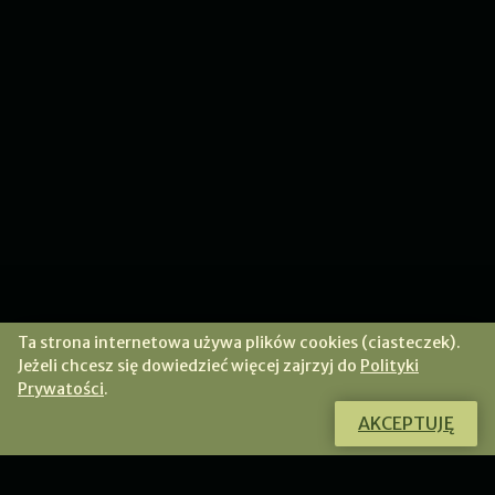
Ta strona internetowa używa plików cookies (ciasteczek).
Jeżeli chcesz się dowiedzieć więcej zajrzyj do
Polityki
Prywatości
.
AKCEPTUJĘ