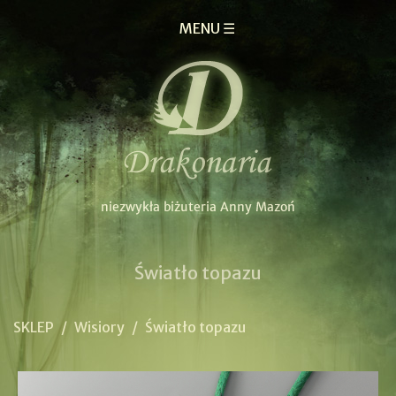
MENU ☰
Światło topazu
SKLEP
/
Wisiory
/
Światło topazu