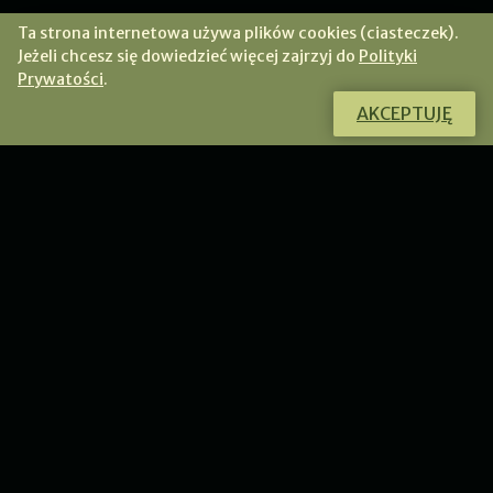
Ta strona internetowa używa plików cookies (ciasteczek).
Jeżeli chcesz się dowiedzieć więcej zajrzyj do
Polityki
Prywatości
.
AKCEPTUJĘ
Chcesz dowiedzieć się więcej o tym
produkcie?
Skontaktuj się ze mną, a chętnie odpowiem na Twoje
pytania.
PRZEJDŹ DO KONTAKTU
WYDARZENIA