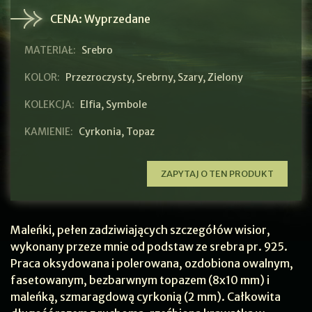
CENA:
Wyprzedane
MATERIAŁ:
Srebro
KOLOR:
Przezroczysty
,
Srebrny
,
Szary
,
Zielony
KOLEKCJA:
Elfia
,
Symbole
KAMIENIE:
Cyrkonia
,
Topaz
ZAPYTAJ O TEN PRODUKT
Maleńki, pełen zadziwiających szczegółów wisior,
wykonany przeze mnie od podstaw ze srebra pr. 925.
Praca oksydowana i polerowana, ozdobiona owalnym,
fasetowanym, bezbarwnym topazem (8x10 mm) i
maleńką, szmaragdową cyrkonią (2 mm). Całkowita