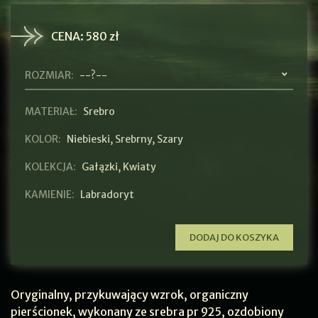
CENA:
580 zł
ROZMIAR:
--?--
MATERIAŁ:
Srebro
KOLOR:
Niebieski
,
Srebrny
,
Szary
KOLEKCJA:
Gałązki
,
Kwiaty
KAMIENIE:
Labradoryt
DODAJ DO KOSZYKA
Oryginalny, przykuwający wzrok, organiczny
pierścionek, wykonany ze srebra pr 925, ozdobiony