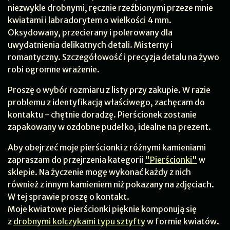
niezwykle drobnymi, ręcznie rzeźbionymi przeze mnie
kwiatami i labradorytem o wielkości 4 mm.
Oksydowany, przecierany i polerowany dla
uwydatnienia delikatnych detali. Misterny i
romantyczny. Szczegółowość i precyzja detalu na żywo
robi ogromne wrażenie.
Proszę o wybór rozmiaru z listy przy zakupie. W razie
problemu z identyfikacją właściwego, zachęcam do
kontaktu - chętnie doradzę. Pierścionek zostanie
zapakowany w ozdobne pudełko, idealne na prezent.
Aby obejrzeć moje pierścionki z różnymi kamieniami
zapraszam do przejrzenia kategorii
"Pierścionki"
w
sklepie. Na życzenie mogę wykonać każdy z nich
również z innym kamieniem niż pokazany na zdjęciach.
W tej sprawie proszę o kontakt.
Moje kwiatowe pierścionki pięknie komponują się
z
drobnymi kolczykami typu sztyfty
w formie kwiatów.