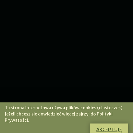
Ta strona internetowa używa plików cookies (ciasteczek).
Jeżeli chcesz się dowiedzieć więcej zajrzyj do
Polityki
Prywatości
.
AKCEPTUJĘ