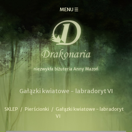
MENU ☰
Gałązki kwiatowe - labradoryt VI
SKLEP
/
Pierścionki
/
Gałązki kwiatowe - labradoryt
VI