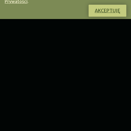
Prywatości
.
AKCEPTUJĘ
Chcesz dowiedzieć się więcej o tym
produkcie?
Skontaktuj się ze mną, a chętnie odpowiem na Twoje
pytania.
PRZEJDŹ DO KONTAKTU
WYDARZENIA
Nowa kolekcja kwiatowych