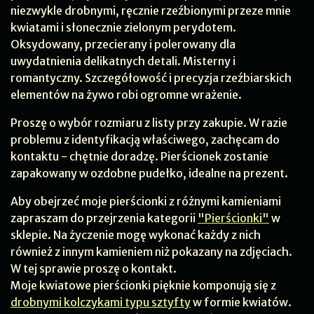
niezwykle drobnymi, ręcznie rzeźbionymi przeze mnie
kwiatami i słonecznie zielonym perydotem.
Oksydowany, przecierany i polerowany dla
uwydatnienia delikatnych detali. Misterny i
romantyczny. Szczegółowość i precyzja rzeźbiarskich
elementów na żywo robi ogromne wrażenie.
Proszę o wybór rozmiaru z listy przy zakupie. W razie
problemu z identyfikacją właściwego, zachęcam do
kontaktu - chętnie doradzę. Pierścionek zostanie
zapakowany w ozdobne pudełko, idealne na prezent.
Aby obejrzeć moje pierścionki z różnymi kamieniami
zapraszam do przejrzenia kategorii
"Pierścionki"
w
sklepie. Na życzenie mogę wykonać każdy z nich
również z innym kamieniem niż pokazany na zdjęciach.
W tej sprawie proszę o kontakt.
Moje kwiatowe pierścionki pięknie komponują się z
drobnymi kolczykami typu sztyfty
w formie kwiatów.