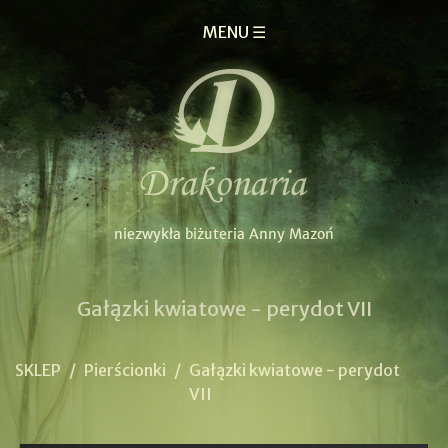
MENU ☰
Gałązki kwiatowe - perydot VII
SKLEP
/
Pierścionki
/
Gałązki kwiatowe - perydot
VII