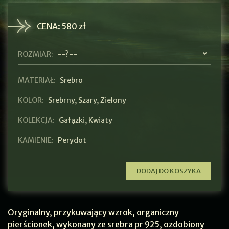
CENA:
580 zł
ROZMIAR:
--?--
MATERIAŁ:
Srebro
KOLOR:
Srebrny
,
Szary
,
Zielony
KOLEKCJA:
Gałązki
,
Kwiaty
KAMIENIE:
Perydot
DODAJ DO KOSZYKA
Oryginalny, przykuwający wzrok, organiczny
pierścionek, wykonany ze srebra pr 925, ozdobiony