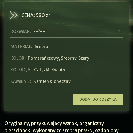
CENA:
580 zł
ROZMIAR:
--?--
MATERIAŁ:
Srebro
KOLOR:
Pomarańczowy
,
Srebrny
,
Szary
KOLEKCJA:
Gałązki
,
Kwiaty
KAMIENIE:
Kamień słoneczny
DODAJ DO KOSZYKA
Oryginalny, przykuwający wzrok, organiczny
pierścionek, wykonany ze srebra pr 925, ozdobiony