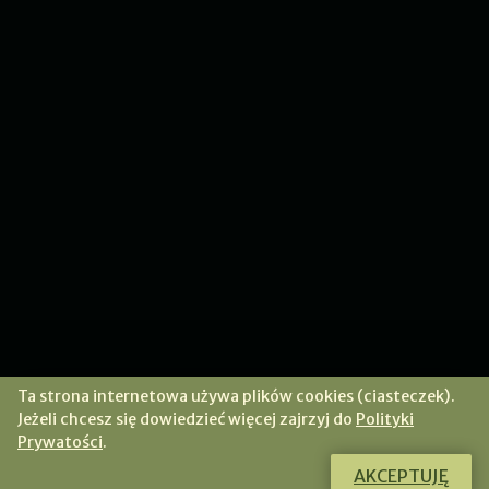
Ta strona internetowa używa plików cookies (ciasteczek).
Jeżeli chcesz się dowiedzieć więcej zajrzyj do
Polityki
Prywatości
.
AKCEPTUJĘ