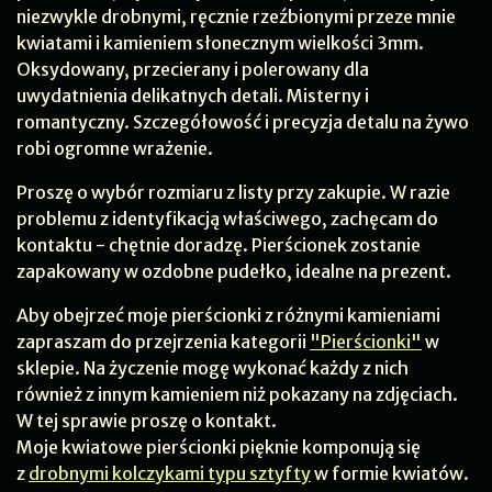
niezwykle drobnymi, ręcznie rzeźbionymi przeze mnie
kwiatami i kamieniem słonecznym wielkości 3mm.
Oksydowany, przecierany i polerowany dla
uwydatnienia delikatnych detali. Misterny i
romantyczny. Szczegółowość i precyzja detalu na żywo
robi ogromne wrażenie.
Proszę o wybór rozmiaru z listy przy zakupie. W razie
problemu z identyfikacją właściwego, zachęcam do
kontaktu - chętnie doradzę. Pierścionek zostanie
zapakowany w ozdobne pudełko, idealne na prezent.
Aby obejrzeć moje pierścionki z różnymi kamieniami
zapraszam do przejrzenia kategorii
"Pierścionki"
w
sklepie. Na życzenie mogę wykonać każdy z nich
również z innym kamieniem niż pokazany na zdjęciach.
W tej sprawie proszę o kontakt.
Moje kwiatowe pierścionki pięknie komponują się
z
drobnymi kolczykami typu sztyfty
w formie kwiatów.