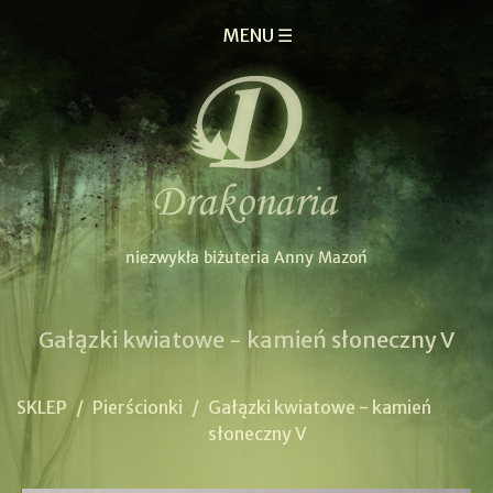
MENU ☰
Gałązki kwiatowe - kamień słoneczny V
SKLEP
/
Pierścionki
/
Gałązki kwiatowe - kamień
słoneczny V