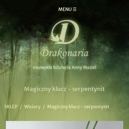
MENU ☰
Magiczny klucz - serpentynit
SKLEP
/
Wisiory
/
Magiczny klucz - serpentynit