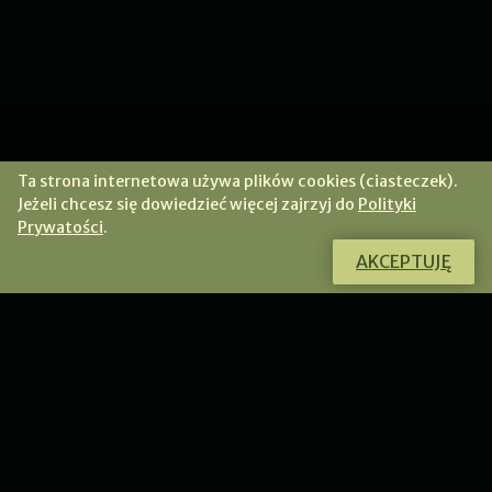
Ta strona internetowa używa plików cookies (ciasteczek).
Jeżeli chcesz się dowiedzieć więcej zajrzyj do
Polityki
Prywatości
.
AKCEPTUJĘ
Chcesz dowiedzieć się więcej o tym
produkcie?
Skontaktuj się ze mną, a chętnie odpowiem na Twoje
pytania.