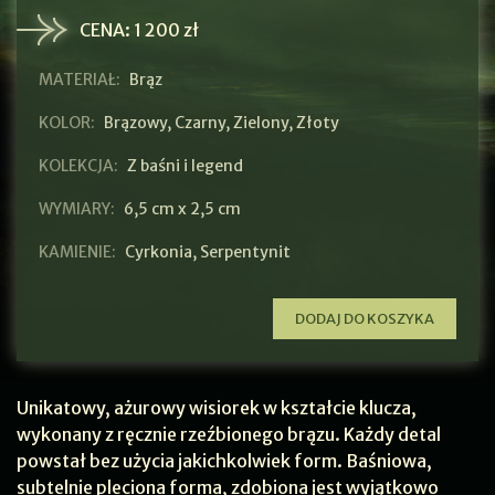
CENA:
1 200 zł
MATERIAŁ:
Brąz
KOLOR:
Brązowy
,
Czarny
,
Zielony
,
Złoty
KOLEKCJA:
Z baśni i legend
WYMIARY:
6,5 cm x 2,5 cm
KAMIENIE:
Cyrkonia
,
Serpentynit
DODAJ DO KOSZYKA
Unikatowy, ażurowy wisiorek w kształcie klucza,
wykonany z ręcznie rzeźbionego brązu. Każdy detal
powstał bez użycia jakichkolwiek form. Baśniowa,
subtelnie pleciona forma, zdobiona jest wyjątkowo